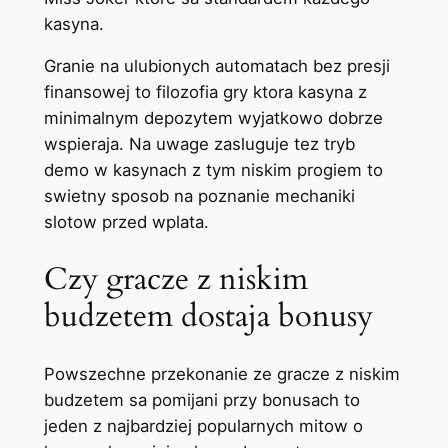
kasyna.
Granie na ulubionych automatach bez presji
finansowej to filozofia gry ktora kasyna z
minimalnym depozytem wyjatkowo dobrze
wspieraja. Na uwage zasluguje tez tryb
demo w kasynach z tym niskim progiem to
swietny sposob na poznanie mechaniki
slotow przed wplata.
Czy gracze z niskim
budzetem dostaja bonusy
Powszechne przekonanie ze gracze z niskim
budzetem sa pomijani przy bonusach to
jeden z najbardziej popularnych mitow o