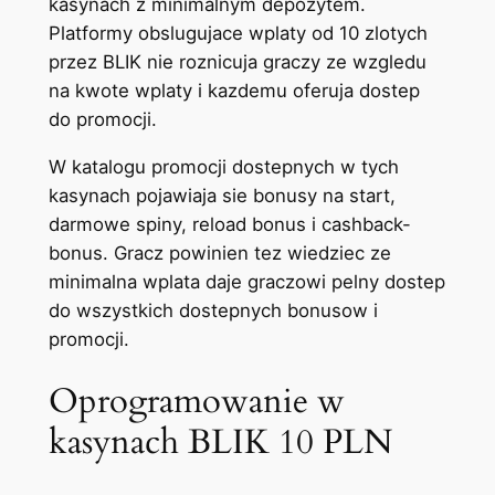
kasynach z minimalnym depozytem.
Platformy obslugujace wplaty od 10 zlotych
przez BLIK nie roznicuja graczy ze wzgledu
na kwote wplaty i kazdemu oferuja dostep
do promocji.
W katalogu promocji dostepnych w tych
kasynach pojawiaja sie bonusy na start,
darmowe spiny, reload bonus i cashback-
bonus. Gracz powinien tez wiedziec ze
minimalna wplata daje graczowi pelny dostep
do wszystkich dostepnych bonusow i
promocji.
Oprogramowanie w
kasynach BLIK 10 PLN