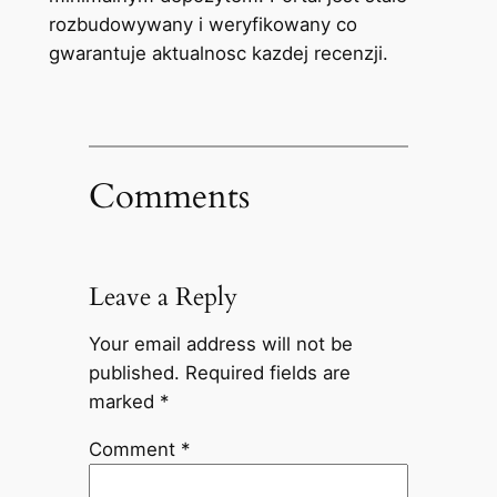
rozbudowywany i weryfikowany co
gwarantuje aktualnosc kazdej recenzji.
Comments
Leave a Reply
Your email address will not be
published.
Required fields are
marked
*
Comment
*