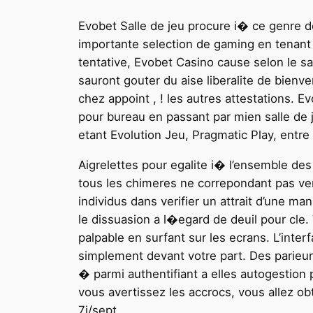
Evobet Salle de jeu procure i� ce genre d
importante selection de gaming en tenant 
tentative, Evobet Casino cause selon le sa
sauront gouter du aise liberalite de bien
chez appoint , ! les autres attestations. E
pour bureau en passant par mien salle de j
etant Evolution Jeu, Pragmatic Play, entr
Aigrelettes pour egalite i� l’ensemble d
tous les chimeres ne correpondant pas vers
individus dans verifier un attrait d’une 
le dissuasion a l�egard de deuil pour cle.
palpable en surfant sur les ecrans. L’inter
simplement devant votre part. Des parieurs
� parmi authentifiant a elles autogestion 
vous avertissez les accrocs, vous allez o
7j/sept.