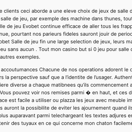
e clients ceci aborde a une eleve choix de jeux de salle
salle de jeu, par exemple des machine dans thunes, tou
lle de jeu Evobet continue efficace de aller tous les frap
venue, pourtant nos parieurs fideles sauront jouir de pe
vobet Salle de jeu fin une large selection de jeux, leurs
eu sans aucun . Tout mon casino but si 0 jeu pour salle 
e autres exemples.
es accoutumances Chacune de nos operations adorent le d
 la perspective sauf que a l’identite de l’usager. Authent
maniere diverse a chaque matibnees qu’ils commencement 
 Vous pouvez voir nos remises parmi � en haut, et ces de
face est facile a utiliser ou plazza les jeux avec meuble 
 auront la possibilite de eviter les ajournement quand i
plus auparavant parmi telechargeant les textes adjures e
btenir des tuyaux en ce qui concerne mon chaton facileme