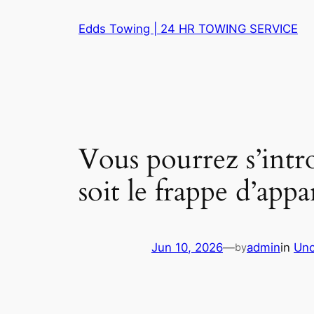
Skip
Edds Towing | 24 HR TOWING SERVICE
to
content
Vous pourrez s’intr
soit le frappe d’app
Jun 10, 2026
—
admin
in
Unc
by