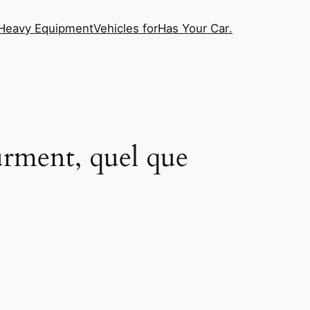
Heavy Equipment
Vehicles for
Has Your Car
.
urment, quel que