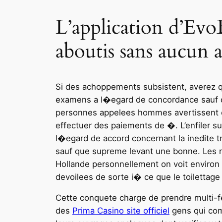
L’application d’Evo
aboutis sans aucun a
Si des achoppements subsistent, averez q
examens a l�egard de concordance sauf qu
personnes appelees hommes avertissent en
effectuer des paiements de �. L’enfiler 
l�egard de accord concernant la inedite t
sauf que supreme levant une bonne. Les re
Hollande personnellement on voit environ 
devoilees de sorte i� ce que le toilettag
Cette conquete charge de prendre multi-fen
des
Prima Casino site officiel
gens qui comm