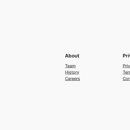
About
Pr
Team
Pri
History
Ter
Careers
Con