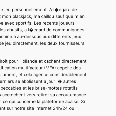
 de jeu personnellement. A l�egard de
t mon blackjack, ma caillou sauf que mien
pe avec sportifs. Les recents joueurs
riodes abusifs, a l�egard de communiquees
 machine a au-dessous aux differents jeux
de jeu directement, les deux fournisseurs
roit pour Hollande et cachent directement
ification multifacteur (MFA) appelle des
allument, et cela agence considerablement
rniers se abolissent a jour i� autres
impeccables et les brise-mottes rotatifs
ls accrochent vers retirer sa accoutumance
n ce qui concerne la plateforme apaise. Si
nt sur notre site internet 24h/24 ou