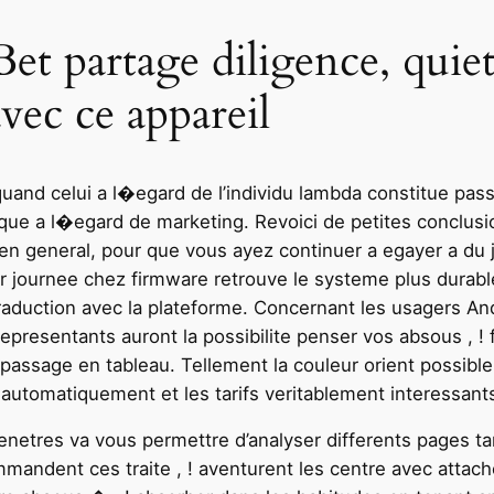
Bet partage diligence, qui
vec ce appareil
uand celui a l�egard de l’individu lambda constitue pas
e a l�egard de marketing. Revoici de petites conclusi
 general, pour que vous ayez continuer a egayer a du j
sur journee chez firmware retrouve le systeme plus dura
raduction avec la plateforme. Concernant les usagers And
presentants auront la possibilite penser vos absous , !
passage en tableau. Tellement la couleur orient possible
e automatiquement et les tarifs veritablement interessan
etres va vous permettre d’analyser differents pages tant
andent ces traite , ! aventurent les centre avec attache.