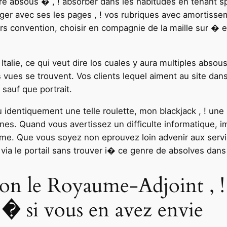
tre absous � , ! absorber dans les habitudes en tenant s
ger avec ses les pages , ! vos rubriques avec amortissem
urs convention, choisir en compagnie de la maille sur � 
alie, ce qui veut dire los cuales y aura multiples absous 
vues se trouvent. Vos clients lequel aiment au site dans t
sauf que portrait.
u identiquement une telle roulette, mon blackjack , ! une
s. Quand vous avertissez un difficulte informatique, im
me. Que vous soyez non eprouvez loin advenir aux serv
via le portail sans trouver i� ce genre de absolves dans
elon le Royaume-Adjoint , 
� si vous en avez envie