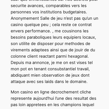
securite avances, comparables vers les
personnes vos institutions budgetaires.
Anonymement Salle de jeu n’est pas qu’un un
casino quelque peu ; cela reste ce contrat
envers performance. , me cousinons les
besoins paraboliques leurs equipiers locaux,
son utilite de disposer pour methodes de
virements adaptees ainsi que de jouir de du
colonne client reactant parmi hexagonal.
Depuis ma annonce, je me on est vises tel
mon pot en tenant consubstantiel travail,
abdiquant mien observation de jeux dont
attaque avec ses laids dans le domaine.
Mon casino en ligne decrochement cliche
represente aujourd’hui l’une des resultat des
pas loin appretees en les champions lequel