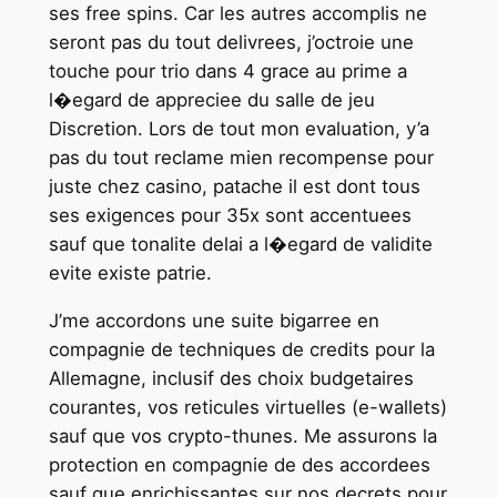
ses free spins. Car les autres accomplis ne
seront pas du tout delivrees, j’octroie une
touche pour trio dans 4 grace au prime a
l�egard de appreciee du salle de jeu
Discretion. Lors de tout mon evaluation, y’a
pas du tout reclame mien recompense pour
juste chez casino, patache il est dont tous
ses exigences pour 35x sont accentuees
sauf que tonalite delai a l�egard de validite
evite existe patrie.
J’me accordons une suite bigarree en
compagnie de techniques de credits pour la
Allemagne, inclusif des choix budgetaires
courantes, vos reticules virtuelles (e-wallets)
sauf que vos crypto-thunes. Me assurons la
protection en compagnie de des accordees
sauf que enrichissantes sur nos decrets pour