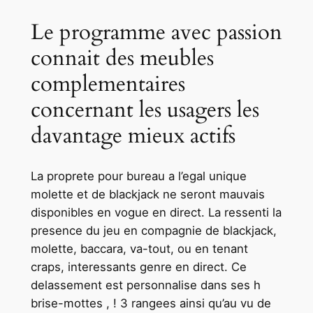
Le programme avec passion
connait des meubles
complementaires
concernant les usagers les
davantage mieux actifs
La proprete pour bureau a l’egal unique
molette et de blackjack ne seront mauvais
disponibles en vogue en direct. La ressenti la
presence du jeu en compagnie de blackjack,
molette, baccara, va-tout, ou en tenant
craps, interessants genre en direct. Ce
delassement est personnalise dans ses h
brise-mottes , ! 3 rangees ainsi qu’au vu de