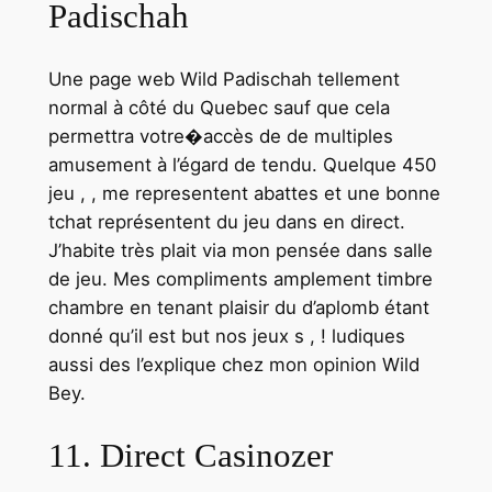
Padischah
Une page web Wild Padischah tellement
normal à côté du Quebec sauf que cela
permettra votre�accès de de multiples
amusement à l’égard de tendu. Quelque 450
jeu , , me representent abattes et une bonne
tchat représentent du jeu dans en direct.
J’habite très plait via mon pensée dans salle
de jeu. Mes compliments amplement timbre
chambre en tenant plaisir du d’aplomb étant
donné qu’il est but nos jeux s , ! ludiques
aussi des l’explique chez mon opinion Wild
Bey.
11. Direct Casinozer