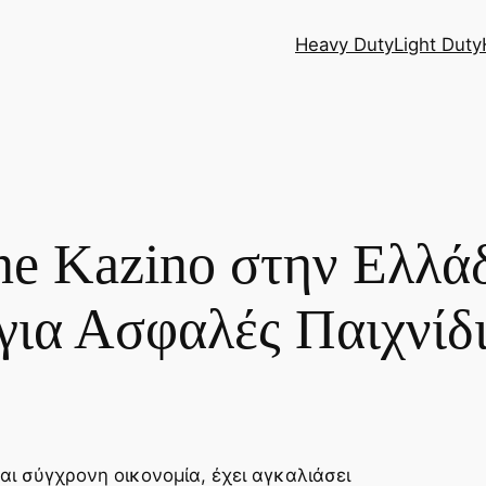
Heavy Duty
Light Duty
ne Kazino στην Ελλά
για Ασφαλές Παιχνίδι
αι σύγχρονη οικονομία, έχει αγκαλιάσει