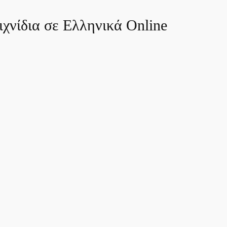
ιχνίδια σε Ελληνικά Online