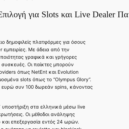
πιλογή για Slots και Live Dealer Πα
 πιο δημοφιλείς πλατφόρμες για όσους
er εμπειρίες. Με άδεια από την
 ποιότητας γραφικά και γρήγορες
ς συσκευές. Οι παίκτες μπορούν
viders όπως NetEnt και Evolution
σμένα slots όπως το “Olympus Glory”.
 ευρώ συν 100 δωρεάν spins, κάνοντας
7 υποστήριξη στα ελληνικά μέσω live
ερωτήσεις. Οι μέθοδοι ανάληψης
ώ και επεξεργασία εντός 24 ωρών.