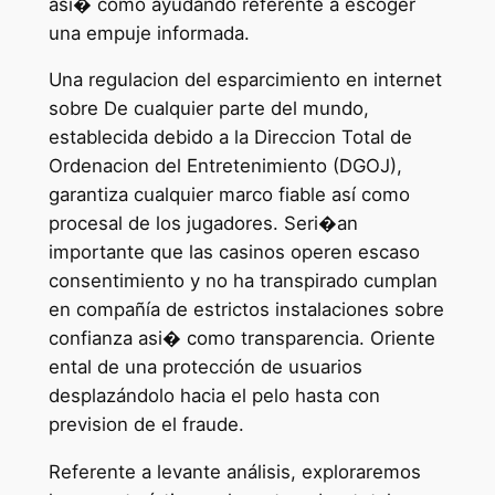
asi� como ayudando referente a escoger
una empuje informada.
Una regulacion del esparcimiento en internet
sobre De cualquier parte del mundo,
establecida debido a la Direccion Total de
Ordenacion del Entretenimiento (DGOJ),
garantiza cualquier marco fiable así­ como
procesal de los jugadores. Seri�an
importante que las casinos operen escaso
consentimiento y no ha transpirado cumplan
en compañía de estrictos instalaciones sobre
confianza asi� como transparencia. Oriente
ental de una protección de usuarios
desplazándolo hacia el pelo hasta con
prevision de el fraude.
Referente a levante análisis, exploraremos