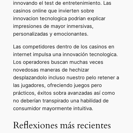
innovando el test de entretenimiento. Las
casinos online que invierten sobre
innovacion tecnologica podrian explicar
impresiones de mayor inmersivas,
personalizadas y emocionantes.
Las competidores dentro de los casinos en
internet impulsa una innovación tecnologica.
Los operadores buscan muchas veces
novedosas maneras de hechizar
desplazandolo incluso nuestro pelo retener a
las jugadores, ofreciendo juegos pero
prácticos, éxitos sobra avanzadas así­ como
no deberían transpirado una habilidad de
consumidor mayormente intuitiva.
Reflexiones más recientes