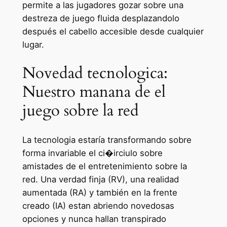
permite a las jugadores gozar sobre una
destreza de juego fluida desplazandolo
después el cabello accesible desde cualquier
lugar.
Novedad tecnologica:
Nuestro manana de el
juego sobre la red
La tecnologia estaría transformando sobre
forma invariable el ci�irciulo sobre
amistades de el entretenimiento sobre la
red. Una verdad finja (RV), una realidad
aumentada (RA) y también en la frente
creado (IA) estan abriendo novedosas
opciones y nunca hallan transpirado