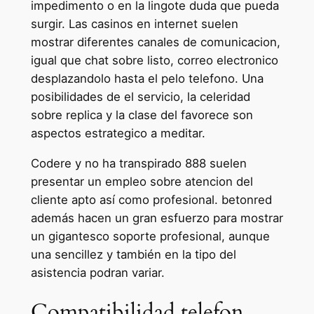
impedimento o en la lingote duda que pueda
surgir. Las casinos en internet suelen
mostrar diferentes canales de comunicacion,
igual que chat sobre listo, correo electronico
desplazandolo hasta el pelo telefono. Una
posibilidades de el servicio, la celeridad
sobre replica y la clase del favorece son
aspectos estrategico a meditar.
Codere y no ha transpirado 888 suelen
presentar un empleo sobre atencion del
cliente apto así­ como profesional. betonred
además hacen un gran esfuerzo para mostrar
un gigantesco soporte profesional, aunque
una sencillez y también en la tipo del
asistencia podran variar.
Compatibilidad telefon