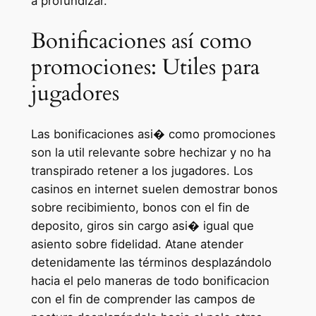
a profundizar.
Bonificaciones así­ como
promociones: Utiles para
jugadores
Las bonificaciones asi� como promociones
son la util relevante sobre hechizar y no ha
transpirado retener a los jugadores. Los
casinos en internet suelen demostrar bonos
sobre recibimiento, bonos con el fin de
deposito, giros sin cargo asi� igual que
asiento sobre fidelidad. Atane atender
detenidamente las términos desplazándolo
hacia el pelo maneras de todo bonificacion
con el fin de comprender las campos de