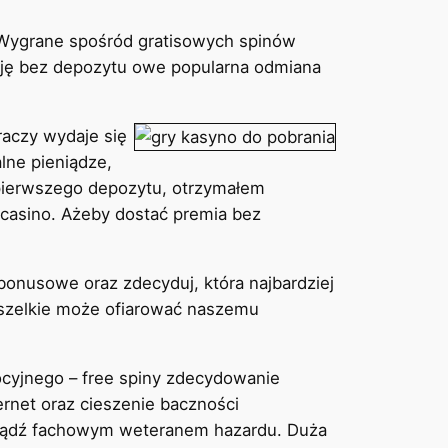
 Wygrane spośród gratisowych spinów
ację bez depozytu owe popularna odmiana
raczy wydaje się
lne pieniądze,
m pierwszego depozytu, otrzymałem
casino. Ażeby dostać premia bez
bonusowe oraz zdecyduj, która najbardziej
szelkie może ofiarować naszemu
cyjnego – free spiny zdecydowanie
ernet oraz cieszenie baczności
 bądź fachowym weteranem hazardu. Duża