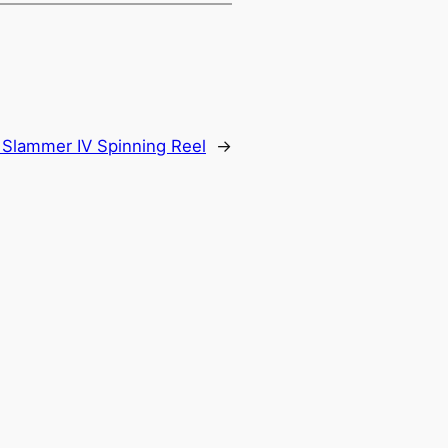
:
Slammer IV Spinning Reel
→