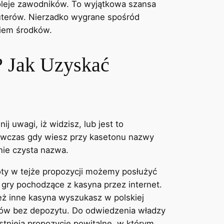
koleje zawodników. To wyjątkowa szansa
puterów. Nierzadko wygrane spośród
iem środków.
? Jak Uzyskać
 uwagi, iż widzisz, lub jest to
ówczas gdy wiesz przy kasetonu nazwy
nie czysta nazwa.
oty w tejże propozycji możemy posłużyć
gry pochodzące z kasyna przez internet.
eż inne kasyna wyszukasz w polskiej
sów bez depozytu. Do odwiedzenia władzy
stnieją propozycje powitalne, w którym