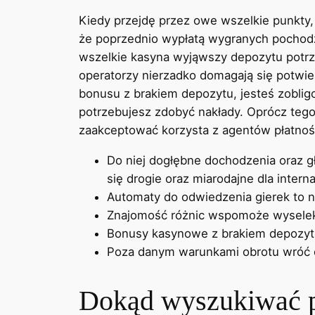
Kiedy przejdę przez owe wszelkie punkty, 
że poprzednio wypłatą wygranych pochodz
wszelkie kasyna wyjąwszy depozytu potrze
operatorzy nierzadko domagają się potwi
bonusu z brakiem depozytu, jesteś zobligo
potrzebujesz zdobyć nakłady. Oprócz tego
zaakceptować korzysta z agentów płatnoś
Do niej dogłębne dochodzenia oraz g
się drogie oraz miarodajne dla intern
Automaty do odwiedzenia gierek to n
Znajomość różnic wspomoże wyselek
Bonusy kasynowe z brakiem depozytu
Poza danym warunkami obrotu wróć o
Dokąd wyszukiwać p