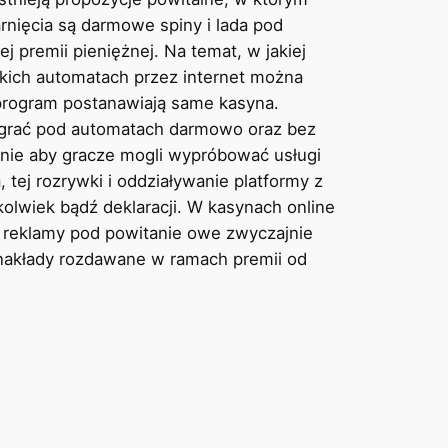
rnięcia są darmowe spiny i lada pod
ej premii pieniężnej. Na temat, w jakiej
akich automatach przez internet można
program postanawiają same kasyna.
grać pod automatach darmowo oraz bez
znie aby gracze mogli wypróbować usługi
 tej rozrywki i oddziaływanie platformy z
kolwiek bądź deklaracji. W kasynach online
 reklamy pod powitanie owe zwyczajnie
akłady rozdawane w ramach premii od