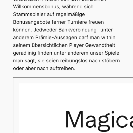
Willkommensbonus, während sich
Stammspieler auf regelmäßige
Bonusangebote ferner Turniere freuen
können. Jedweder Bankverbindung- unter
anderem Prämie-Aussagen darf man within
seinem übersichtlichen Player Gewandtheit
geradlinig finden unter anderem unser Spiele
man sagt, sie seien reibungslos nach stöbern
oder aber nach auftreiben.