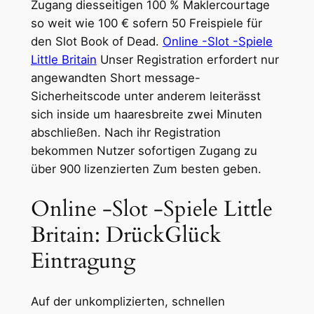
Zugang diesseitigen 100 % Maklercourtage
so weit wie 100 € sofern 50 Freispiele für
den Slot Book of Dead.
Online -Slot -Spiele
Little Britain
Unser Registration erfordert nur
angewandten Short message-
Sicherheitscode unter anderem leiterässt
sich inside um haaresbreite zwei Minuten
abschließen.
Nach ihr Registration
bekommen Nutzer sofortigen Zugang zu
über 900 lizenzierten Zum besten geben.
Online -Slot -Spiele Little
Britain: DrückGlück
Eintragung
Auf der unkomplizierten, schnellen