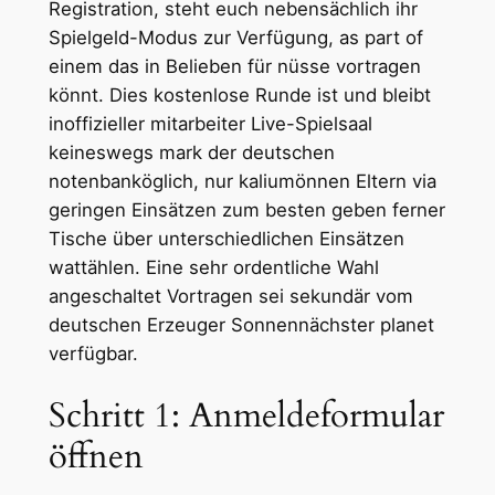
Registration, steht euch nebensächlich ihr
Spielgeld-Modus zur Verfügung, as part of
einem das in Belieben für nüsse vortragen
könnt. Dies kostenlose Runde ist und bleibt
inoffizieller mitarbeiter Live-Spielsaal
keineswegs mark der deutschen
notenbanköglich, nur kaliumönnen Eltern via
geringen Einsätzen zum besten geben ferner
Tische über unterschiedlichen Einsätzen
wattählen. Eine sehr ordentliche Wahl
angeschaltet Vortragen sei sekundär vom
deutschen Erzeuger Sonnennächster planet
verfügbar.
Schritt 1: Anmeldeformular
öffnen