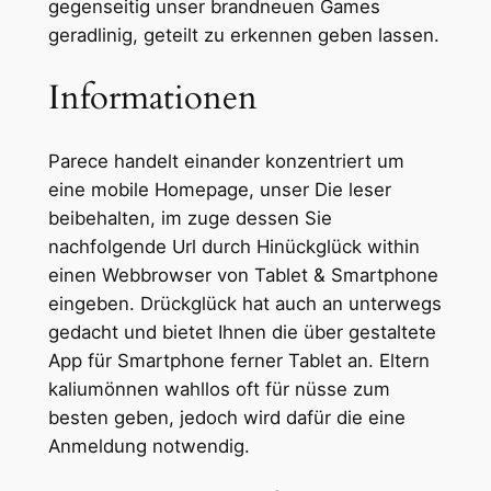
gegenseitig unser brandneuen Games
geradlinig, geteilt zu erkennen geben lassen.
Informationen
Parece handelt einander konzentriert um
eine mobile Homepage, unser Die leser
beibehalten, im zuge dessen Sie
nachfolgende Url durch Hinückglück within
einen Webbrowser von Tablet & Smartphone
eingeben. Drückglück hat auch an unterwegs
gedacht und bietet Ihnen die über gestaltete
App für Smartphone ferner Tablet an. Eltern
kaliumönnen wahllos oft für nüsse zum
besten geben, jedoch wird dafür die eine
Anmeldung notwendig.