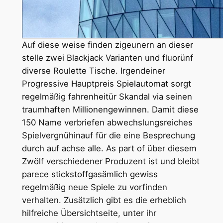
Auf diese weise finden zigeunern an dieser
stelle zwei Blackjack Varianten und fluorünf
diverse Roulette Tische. Irgendeiner
Progressive Hauptpreis Spielautomat sorgt
regelmäßig fahrenheitür Skandal via seinen
traumhaften Millionengewinnen. Damit diese
150 Name verbriefen abwechslungsreiches
Spielvergnühinauf für die eine Besprechung
durch auf achse alle. As part of über diesem
Zwölf verschiedener Produzent ist und bleibt
parece stickstoffgasämlich gewiss
regelmäßig neue Spiele zu vorfinden
verhalten. Zusätzlich gibt es die erheblich
hilfreiche Übersichtseite, unter ihr