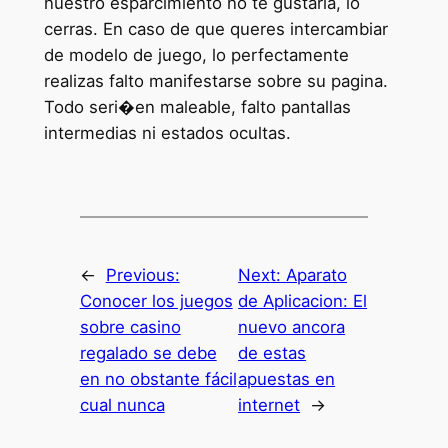
nuestro esparcimiento no te gustaría, lo
cerras. En caso de que queres intercambiar
de modelo de juego, lo perfectamente
realizas falto manifestarse sobre su pagina.
Todo seri�en maleable, falto pantallas
intermedias ni estados ocultas.
←
Previous:
Next:
Aparato
Conocer los juegos
de Aplicacion: El
sobre casino
nuevo ancora
regalado se debe
de estas
en no obstante fácil
apuestas en
cual nunca
internet
→