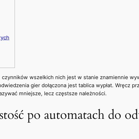
wych
 czynników wszelkich nich jest w stanie znamiennie wy
wiedzenia gier dołączona jest tablica wypłat.
Wręcz prz
azywać mniejsze, lecz częstsze należności.
stość po automatach do o