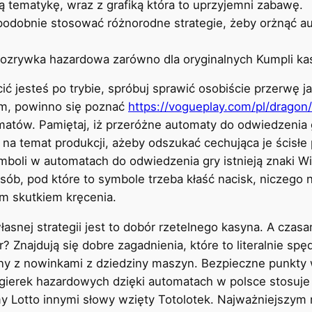
 tematykę, wraz z grafiką która to uprzyjemni zabawę.
odobnie stosować różnorodne strategie, żeby orżnąć a
rozrywka hazardowa zarówno dla oryginalnych Kumpli k
ć jesteś po trybie, spróbuj sprawić osobiście przerwę ja
m, powinno się poznać
https://vogueplay.com/pl/dragon/
rmatów. Pamiętaj, iż przeróżne automaty do odwiedzenia 
ia na temat produkcji, ażeby odszukać cechująca je ścis
li w automatach do odwiedzenia gry istnieją znaki Wild,
b, pod które to symbole trzeba kłaść nacisk, niczego 
em skutkiem kręcenia.
łasnej strategii jest to dobór rzetelnego kasyna. A czas
r? Znajdują się dobre zagadnienia, które to literalnie 
ny z nowinkami z dziedziny maszyn. Bezpieczne punkty 
ierek hazardowych dzięki automatach w polsce stosuje 
my Lotto innymi słowy wzięty Totolotek. Najważniejszym 