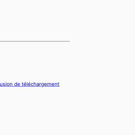
clusion de téléchargement