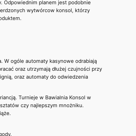
key. Odpowiednim planem jest podobnie
twierdzonych wytwórcow konsol, którzy
roduktem.
ia. W ogóle automaty kasynowe odrabiają
racać oraz utrzymają dłużej czujności przy
ignią, oraz automaty do odwiedzenia
iancją. Turnieje w Bawialnia Konsol w
rsztatów czy najlepszym mnożniku.
iąże.
gody.