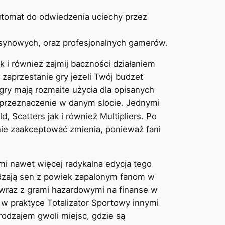
utomat do odwiedzenia uciechy przez
asynowych, oraz profesjonalnych gamerów.
k i również zajmij baczności działaniem
zaprzestanie gry jeżeli Twój budżet
gry mają rozmaite użycia dla opisanych
łe przeznaczenie w danym slocie. Jednymi
 Scatters jak i również Multipliers. Po
nie zaakceptować zmienia, ponieważ fani
ami nawet więcej radykalna edycja tego
spędzają sen z powiek zapalonym fanom w
wraz z grami hazardowymi na finanse w
w praktyce Totalizator Sportowy innymi
rodzajem gwoli miejsc, gdzie są