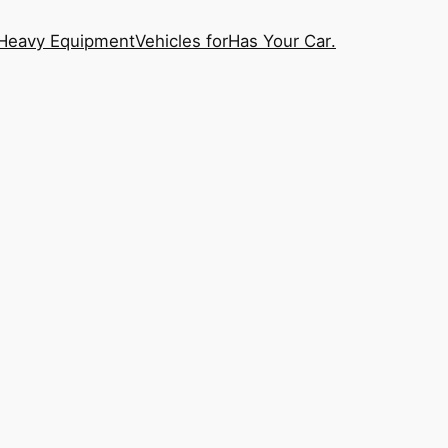
Heavy Equipment
Vehicles for
Has Your Car
.