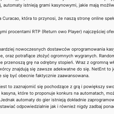
, automaty istnieją grami kasynowymi, jakie mają możl
ja Curacao, która to przynosi, że naszą stronę online speł
mi procentami RTP (Return owo Player) najczęściej ofe
jbardziej nowoczesnych dostawców oprogramowania kasy
e, oraz potrafiące złożyć ogromnych wygranych. Rando
 przenoszą grę na odrębny stopień. Wraz z ogromną wła
órcy znajdują się zawsze adekwatne do się. NetEnt to 
e się być obecnie faktycznie zaawansowana.
st to zaznajomić się pochodzące z grą i powiększy swoj
u kasyna, które to proponuje konkurs na automatach, m
Jednak automaty do gier istnieją dokładnie zaprogram
tawiać odpowiedzialnie jak i również nigdy zadbaj pona