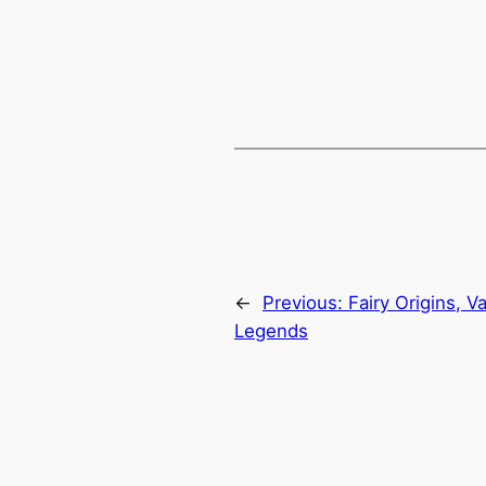
←
Previous:
Fairy Origins, V
Legends