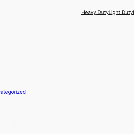
Heavy Duty
Light Duty
ategorized