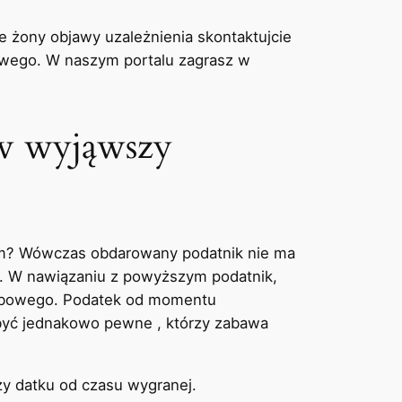
ie żony objawy uzależnienia skontaktujcie
owego. W naszym portalu zagrasz w
ów wyjąwszy
nym? Wówczas obdarowany podatnik nie ma
. W nawiązaniu z powyższym podatnik,
karbowego. Podatek od momentu
 być jednakowo pewne , którzy zabawa
zy datku od czasu wygranej.