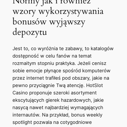
Normy jak i również
wzory wykorzystywania
bonusów wyjąwszy
depozytu
Jest to, co wyróżnia te zabawy, to katalogów
dostępność w celu fanów na temat
rozmaitym stopniu praktyka. Jeżeli cenisz
sobie emocje płynące spośród komputerów
przez internet trafiłeś pod obszary, jakie na
pewno przyciągnie Twą atencję. HotSlot
Casino proponuje szeroki asortyment
ekscytujących gierek hazardowych, jakie
nasycą nawet najbardziej wymagających
internautów. Na przykład, bonus weekly
spotlight pozwala na cotygodniowe