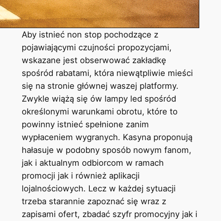
Aby istnieć non stop pochodzące z
pojawiającymi czujności propozycjami,
wskazane jest obserwować zakładkę
spośród rabatami, która niewątpliwie mieści
się na stronie głównej waszej platformy.
Zwykle wiążą się ów lampy led spośród
określonymi warunkami obrotu, które to
powinny istnieć spełnione zanim
wypłaceniem wygranych. Kasyna proponują
hałasuje w podobny sposób nowym fanom,
jak i aktualnym odbiorcom w ramach
promocji jak i również aplikacji
lojalnościowych. Lecz w każdej sytuacji
trzeba starannie zapoznać się wraz z
zapisami ofert, zbadać szyfr promocyjny jak i