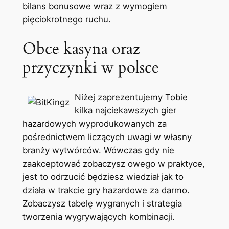
bilans bonusowe wraz z wymogiem
pięciokrotnego ruchu.
Obce kasyna oraz
przyczynki w polsce
Niżej zaprezentujemy Tobie
kilka najciekawszych gier
hazardowych wyprodukowanych za
pośrednictwem liczących uwagi w własny
branży wytwórców. Wówczas gdy nie
zaakceptować zobaczysz owego w praktyce,
jest to odrzucić będziesz wiedział jak to
działa w trakcie gry hazardowe za darmo.
Zobaczysz tabelę wygranych i strategia
tworzenia wygrywających kombinacji.