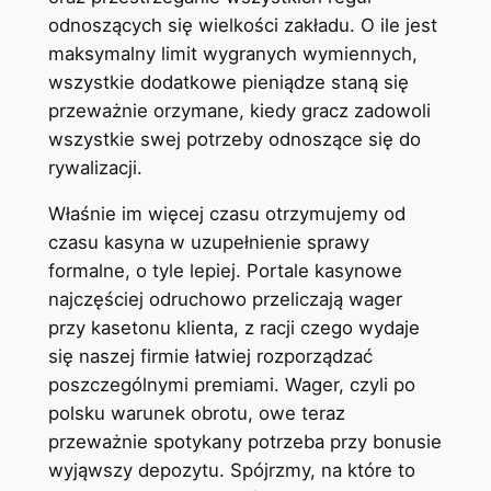
odnoszących się wielkości zakładu. O ile jest
maksymalny limit wygranych wymiennych,
wszystkie dodatkowe pieniądze staną się
przeważnie orzymane, kiedy gracz zadowoli
wszystkie swej potrzeby odnoszące się do
rywalizacji.
Właśnie im więcej czasu otrzymujemy od
czasu kasyna w uzupełnienie sprawy
formalne, o tyle lepiej. Portale kasynowe
najczęściej odruchowo przeliczają wager
przy kasetonu klienta, z racji czego wydaje
się naszej firmie łatwiej rozporządzać
poszczególnymi premiami. Wager, czyli po
polsku warunek obrotu, owe teraz
przeważnie spotykany potrzeba przy bonusie
wyjąwszy depozytu. Spójrzmy, na które to