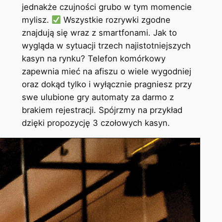
jednakże czujności grubo w tym momencie
mylisz.
Wszystkie rozrywki zgodne
znajdują się wraz z smartfonami. Jak to
wygląda w sytuacji trzech najistotniejszych
kasyn na rynku? Telefon komórkowy
zapewnia mieć na afiszu o wiele wygodniej
oraz dokąd tylko i wyłącznie pragniesz przy
swe ulubione gry automaty za darmo z
brakiem rejestracji. Spójrzmy na przykład
dzięki propozycję 3 czołowych kasyn.