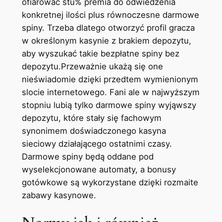
ofiarować stu% premia do odwiedzenia
konkretnej ilości plus równoczesne darmowe
spiny. Trzeba dlatego otworzyć profil gracza
w określonym kasynie z brakiem depozytu,
aby wyszukać takie bezpłatne spiny bez
depozytu.Przeważnie ukażą się one
nieświadomie dzięki przedtem wymienionym
slocie internetowego. Fani ale w najwyższym
stopniu lubią tylko darmowe spiny wyjąwszy
depozytu, które stały się fachowym
synonimem doświadczonego kasyna
sieciowy działającego ostatnimi czasy.
Darmowe spiny będą oddane pod
wyselekcjonowane automaty, a bonusy
gotówkowe są wykorzystane dzięki rozmaite
zabawy kasynowe.