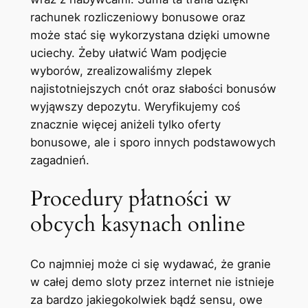
rachunek rozliczeniowy bonusowe oraz
może stać się wykorzystana dzięki umowne
uciechy. Żeby ułatwić Wam podjęcie
wyborów, zrealizowaliśmy zlepek
najistotniejszych cnót oraz słabości bonusów
wyjąwszy depozytu. Weryfikujemy coś
znacznie więcej aniżeli tylko oferty
bonusowe, ale i sporo innych podstawowych
zagadnień.
Procedury płatności w
obcych kasynach online
Co najmniej może ci się wydawać, że granie
w całej demo sloty przez internet nie istnieje
za bardzo jakiegokolwiek bądź sensu, owe