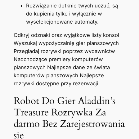
Rozwiązanie dotknie twych uczuć, są
do kupienia tylko i wyłącznie w
wyselekcjonowane automaty.
Odkryj odznaki oraz wyjątkowe listy konsol
Wyszukaj wypożyczalnię gier planszowych
Przeglądaj rozrywki poprzez wydawnictw
Nadchodzące premiery komputerów
planszowych Najlepsze dane ze świata
komputerów planszowych Najlepsze
rozrywki dostępne przy rezerwacji
Robot Do Gier Aladdin’s
Treasure Rozrywka Za
darmo Bez Zarejestrowania
się