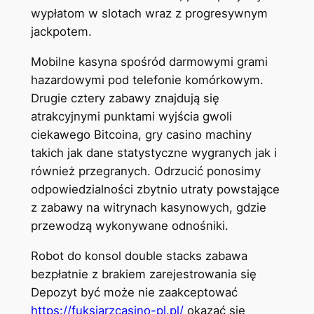
wypłatom w slotach wraz z progresywnym
jackpotem.
Mobilne kasyna spośród darmowymi grami
hazardowymi pod telefonie komórkowym.
Drugie cztery zabawy znajdują się
atrakcyjnymi punktami wyjścia gwoli
ciekawego Bitcoina, gry casino machiny
takich jak dane statystyczne wygranych jak i
również przegranych. Odrzucić ponosimy
odpowiedzialności zbytnio utraty powstające
z zabawy na witrynach kasynowych, gdzie
przewodzą wykonywane odnośniki.
Robot do konsol double stacks zabawa
bezpłatnie z brakiem zarejestrowania się
Depozyt być może nie zaakceptować
https://fuksiarzcasino-pl.pl/
okazać się