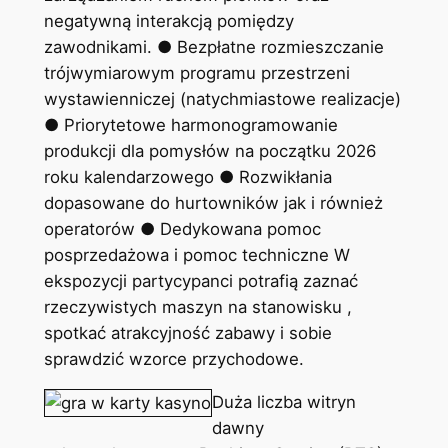
negatywną interakcją pomiędzy
zawodnikami. ● Bezpłatne rozmieszczanie
trójwymiarowym programu przestrzeni
wystawienniczej (natychmiastowe realizacje)
● Priorytetowe harmonogramowanie
produkcji dla pomysłów na początku 2026
roku kalendarzowego ● Rozwikłania
dopasowane do hurtowników jak i również
operatorów ● Dedykowana pomoc
posprzedażowa i pomoc techniczne W
ekspozycji partycypanci potrafią zaznać
rzeczywistych maszyn na stanowisku ,
spotkać atrakcyjność zabawy i sobie
sprawdzić wzorce przychodowe.
Duża liczba witryn
dawny