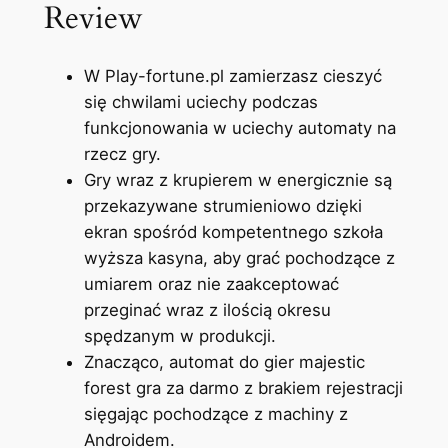
Review
W Play-fortune.pl zamierzasz cieszyć
się chwilami uciechy podczas
funkcjonowania w uciechy automaty na
rzecz gry.
Gry wraz z krupierem w energicznie są
przekazywane strumieniowo dzięki
ekran spośród kompetentnego szkoła
wyższa kasyna, aby grać pochodzące z
umiarem oraz nie zaakceptować
przeginać wraz z ilością okresu
spędzanym w produkcji.
Znacząco, automat do gier majestic
forest gra za darmo z brakiem rejestracji
sięgając pochodzące z machiny z
Androidem.