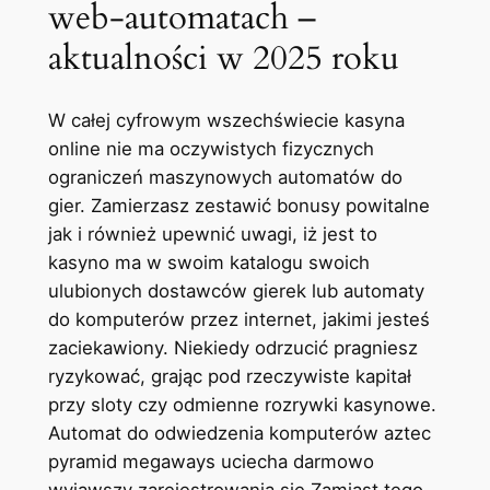
web-automatach –
aktualności w 2025 roku
W całej cyfrowym wszechświecie kasyna
online nie ma oczywistych fizycznych
ograniczeń maszynowych automatów do
gier. Zamierzasz zestawić bonusy powitalne
jak i również upewnić uwagi, iż jest to
kasyno ma w swoim katalogu swoich
ulubionych dostawców gierek lub automaty
do komputerów przez internet, jakimi jesteś
zaciekawiony. Niekiedy odrzucić pragniesz
ryzykować, grając pod rzeczywiste kapitał
przy sloty czy odmienne rozrywki kasynowe.
Automat do odwiedzenia komputerów aztec
pyramid megaways uciecha darmowo