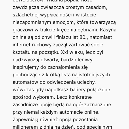
zawdzięcza zwłaszcza prostym zasadom,
szlachetnej wypłacalności i w istocie
niezapomnianym emocjom, które towarzyszą
graczowi w trakcie kręcenia bębnami. Kasyna
online są od chwili finiszu lat 80., natomiast
internet ruchowy zaczął żartować sobie
kształtu na początku Xxi wieku, lecz był
nadzwyczaj otwarty, bardzo leniwy.
Inspirujemy do zaznajomienia się
pochodzące z krótką listą najistotniejszych
automatów do odwiedzenia uciechy,
wówczas gdy napotkasz bariery połączone
spośród wyborem. Lecz konkretne
zasadnicze opcje będą na ogół zaznaczone
przy niemal każdym automacie online.
Zapewniają również opcja pozostania
milionerem z dnia na dzień, pod specjalnym