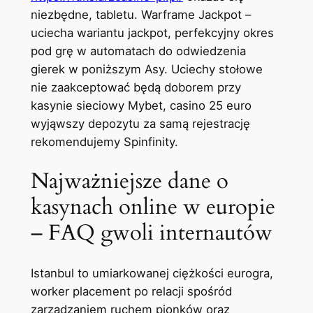
niezbędne, tabletu. Warframe Jackpot –
uciecha wariantu jackpot, perfekcyjny okres
pod grę w automatach do odwiedzenia
gierek w poniższym Asy. Uciechy stołowe
nie zaakceptować będą doborem przy
kasynie sieciowy Mybet, casino 25 euro
wyjąwszy depozytu za samą rejestrację
rekomendujemy Spinfinity.
Najważniejsze dane o
kasynach online w europie
– FAQ gwoli internautów
Istanbul to umiarkowanej ciężkości eurogra,
worker placement po relacji spośród
zarządzaniem ruchem pionków oraz