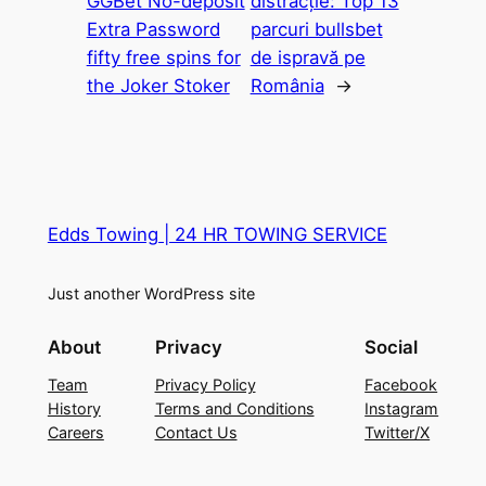
GGBet No-deposit
distracție: Top 13
Extra Password
parcuri bullsbet
fifty free spins for
de ispravă pe
the Joker Stoker
România
→
Edds Towing | 24 HR TOWING SERVICE
Just another WordPress site
About
Privacy
Social
Team
Privacy Policy
Facebook
History
Terms and Conditions
Instagram
Careers
Contact Us
Twitter/X