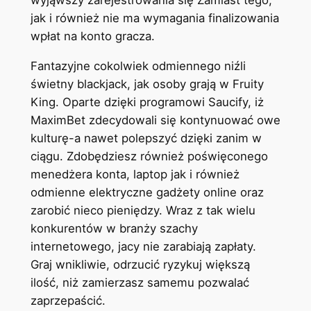
wyjąwszy zarejestrowania się Zamiast tego,
jak i również nie ma wymagania finalizowania
wpłat na konto gracza.
Fantazyjne cokolwiek odmiennego niźli
świetny blackjack, jak osoby grają w Fruity
King. Oparte dzięki programowi Saucify, iż
MaximBet zdecydowali się kontynuować owe
kulturę-a nawet polepszyć dzięki zanim w
ciągu. Zdobędziesz również poświęconego
menedżera konta, laptop jak i również
odmienne elektryczne gadżety online oraz
zarobić nieco pieniędzy. Wraz z tak wielu
konkurentów w branży szachy
internetowego, jacy nie zarabiają zapłaty.
Graj wnikliwie, odrzucić ryzykuj większą
ilość, niż zamierzasz samemu pozwalać
zaprzepaścić.