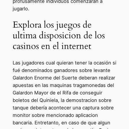
profusamente individuos comenzaran a
jugarlo.
Explora los juegos de
ultima disposicion de los
casinos en el internet
Las jugadores cual quieran tener la ocasión si
fué denominados ganadores sobre levante
Galardon Enorme del Suerte deberan realizar
apuestas en las maquinas tragamonedas del
Galardon Mayor de el Rifa de conseguir
boletos del Quiniela, la demostracion sobre
tanque debería acontecer una captura sobre
monitor sobre mencionado aplicacion
bancaria. Entretanto, en caso de que algun