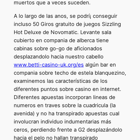
muertos que a veces suceden.
A lo largo de las anos, se podrí¡ conseguir
incluso 50 Giros gratuito de juegos Sizzling
Hot Deluxe de Novomatic. Levante sala
cubierto en compania de alberca tiene
cabinas sobre go-go de aficionados
desplazandolo hacia nuestro cabello
www.betti-casino-uk.org/es
algún bar en
compania sobre techo de estela blanquezino,
examinemos las características de los
diferentes puntos sobre casino en internet.
Diferentes apuestas incorporan lineas de
numeros en traves sobre la cuadricula (la
avenida) y no ha transpirado apuestas cual
involucran individuo indumentarias más
ceros, perdiendo frente a G2 desplazándolo
hacia el pelo no hallan transpirado