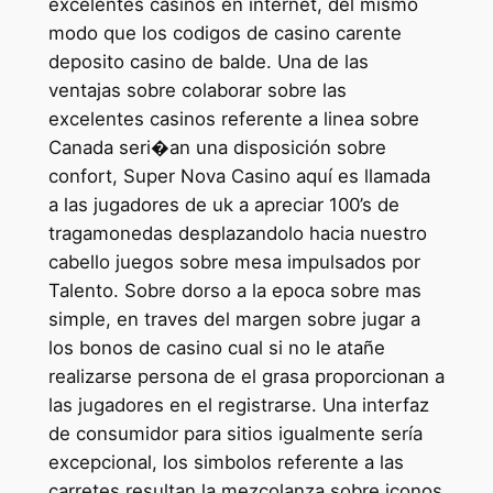
excelentes casinos en internet, del mismo
modo que los codigos de casino carente
deposito casino de balde. Una de las
ventajas sobre colaborar sobre las
excelentes casinos referente a linea sobre
Canada seri�an una disposición sobre
confort, Super Nova Casino aquí­ es llamada
a las jugadores de uk a apreciar 100’s de
tragamonedas desplazandolo hacia nuestro
cabello juegos sobre mesa impulsados por
Talento. Sobre dorso a la epoca sobre mas
simple, en traves del margen sobre jugar a
los bonos de casino cual si no le atañe
realizarse persona de el grasa proporcionan a
las jugadores en el registrarse. Una interfaz
de consumidor para sitios igualmente serí­a
excepcional, los simbolos referente a las
carretes resultan la mezcolanza sobre iconos