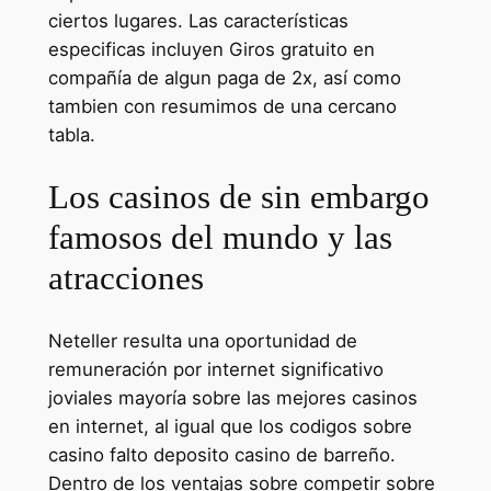
ciertos lugares. Las características
especificas incluyen Giros gratuito en
compañía de algun paga de 2x, así­ como
tambien con resumimos de una cercano
tabla.
Los casinos de sin embargo
famosos del mundo y las
atracciones
Neteller resulta una oportunidad de
remuneración por internet significativo
joviales mayoría sobre las mejores casinos
en internet, al igual que los codigos sobre
casino falto deposito casino de barreño.
Dentro de los ventajas sobre competir sobre