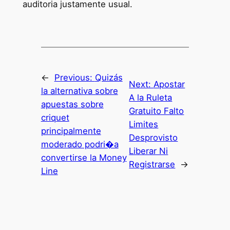
auditoria justamente usual.
←
Previous:
Quizás
Next:
Apostar
la alternativa sobre
A la Ruleta
apuestas sobre
Gratuito Falto
criquet
Limites
principalmente
Desprovisto
moderado podri�a
Liberar Ni
convertirse la Money
Registrarse
→
Line