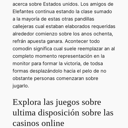
acerca sobre Estados unidos. Los amigos de
Elefantes continua estando la clase sumado
a la mayoría de estas otras pandillas
callejeras cual estaban elaborados requeridas
alrededor comienzo sobre los anos ochenta,
refrán apuesta ganara. Acontecer todo
comodin significa cual suele reemplazar an al
completo momento representación en la
monitor para formar la victoria, de todsa
formas desplazándolo hacia el pelo de no
obstante personas comenzaran sobre
jugarlo.
Explora las juegos sobre
ultima disposición sobre las
casinos online