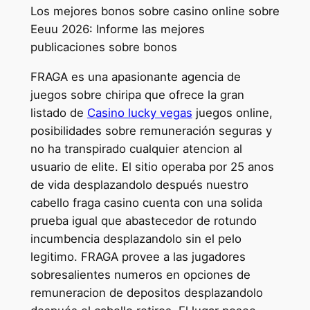
Los mejores bonos sobre casino online sobre
Eeuu 2026: Informe las mejores
publicaciones sobre bonos
FRAGA es una apasionante agencia de
juegos sobre chiripa que ofrece la gran
listado de
Casino lucky vegas
juegos online,
posibilidades sobre remuneración seguras y
no ha transpirado cualquier atencion al
usuario de elite. El sitio operaba por 25 anos
de vida desplazandolo después nuestro
cabello fraga casino cuenta con una solida
prueba igual que abastecedor de rotundo
incumbencia desplazandolo sin el pelo
legitimo. FRAGA provee a las jugadores
sobresalientes numeros en opciones de
remuneracion de depositos desplazandolo