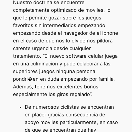
Nuestro doctrina se encuentre
completamente optimizado de moviles, lo
que le permite gozar sobre los juegos
favoritos sin intermediarios empezando
empezando desde el navegador de el iphone
en el caso de que nos lo olvidemos píldora
carente urgencia desde cualquier
tratamiento. “El nuevo software celular juega
en una culminacion y pude colaborar a las
superiores juegos ninguna persona
pondri�en en duda empezando por familia.
Ademas, tenemos excelentes bonos,
especialmente los giros regalado”.
De numerosos ciclistas se encuentran
en placer gracias consecuencia de
apoyo moviles particularmente, en caso
de que se encuentran que hay