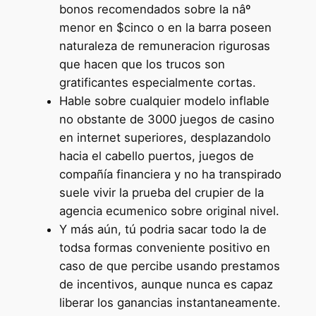
bonos recomendados sobre la nâº
menor en $cinco o en la barra poseen
naturaleza de remuneracion rigurosas
que hacen que los trucos son
gratificantes especialmente cortas.
Hable sobre cualquier modelo inflable
no obstante de 3000 juegos de casino
en internet superiores, desplazandolo
hacia el cabello puertos, juegos de
compañía financiera y no ha transpirado
suele vivir la prueba del crupier de la
agencia ecumenico sobre original nivel.
Y más aún, tú podria sacar todo la de
todsa formas conveniente positivo en
caso de que percibe usando prestamos
de incentivos, aunque nunca es capaz
liberar los ganancias instantaneamente.