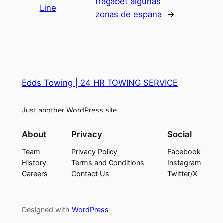
fragabet algunas
Line
zonas de espana
→
Edds Towing | 24 HR TOWING SERVICE
Just another WordPress site
About
Privacy
Social
Team
Privacy Policy
Facebook
History
Terms and Conditions
Instagram
Careers
Contact Us
Twitter/X
Designed with
WordPress