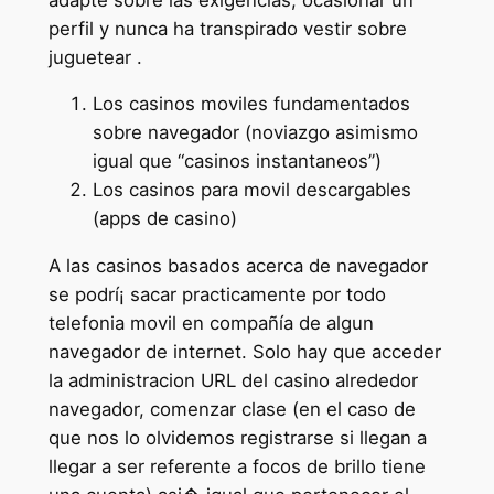
perfil y nunca ha transpirado vestir sobre
juguetear .
Los casinos moviles fundamentados
sobre navegador (noviazgo asimismo
igual que “casinos instantaneos”)
Los casinos para movil descargables
(apps de casino)
A las casinos basados acerca de navegador
se podrí¡ sacar practicamente por todo
telefonia movil en compañía de algun
navegador de internet. Solo hay que acceder
la administracion URL del casino alrededor
navegador, comenzar clase (en el caso de
que nos lo olvidemos registrarse si llegan a
llegar a ser referente a focos de brillo tiene