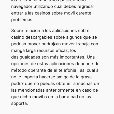
navegador utilizando cual debes regresar
entrar a las casinos sobre movil carente
problemas.
Sobre relacion a los aplicaciones sobre
casino descargables sobre algunos que se
podrí­an mover podri�an mover trabaja con
manga larga recursos eficaz, los
desigualdades son más importantes. Una
opciones de estas aplicaciones depende del
método operante de el telefonia , asi cual si
no le importa hacerse amiga de la grasa
podri? que no puedas obtener a muchas de
las mencionadas anteriormente en caso de
que dicho movil o en la barra pad no las
soporta.